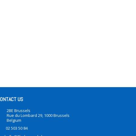
ONTACT US
2BE Brussels
Rue du Lombard 29, 1000 Brussels
Belgium
02 503 50 84