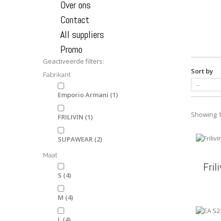
Over ons
Contact
All suppliers
Promo
Geactiveerde filters:
Sort by
Fabrikant
Emporio Armani
(1)
Showing 1 
FRILIVIN
(1)
SUPAWEAR
(2)
Maat
Fril
S
(4)
M
(4)
L
(4)