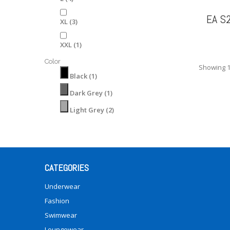
EA S2
XL
(3)
XXL
(1)
Color
Showing 1 
Black
(1)
Dark Grey
(1)
Light Grey
(2)
CATEGORIES
Underwear
Fashion
Swimwear
Loungewear