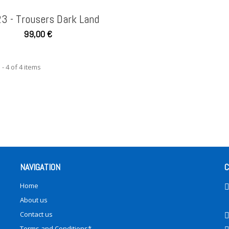
3 - Trousers Dark Land
99,00 €
- 4 of 4 items
NAVIGATION
C
Home
About us
Contact us
Terms and Conditions*